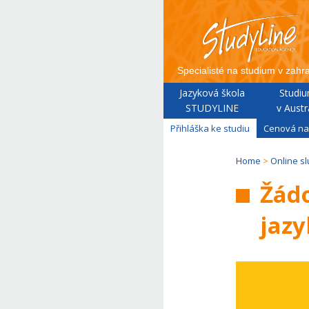
Specialisté na studium v zahra
Jazyková škola
Studi
STUDYLINE
v Austrá
Přihláška ke studiu
Cenová na
Home
>
Online s
Žád
jaz