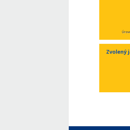
Úrove
Zvolený 