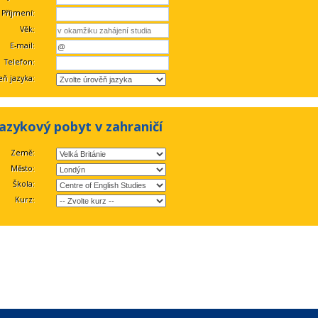
Příjmení:
Věk:
E-mail:
Telefon:
ň jazyka:
jazykový pobyt v zahraničí
Země:
Město:
Škola:
Kurz: