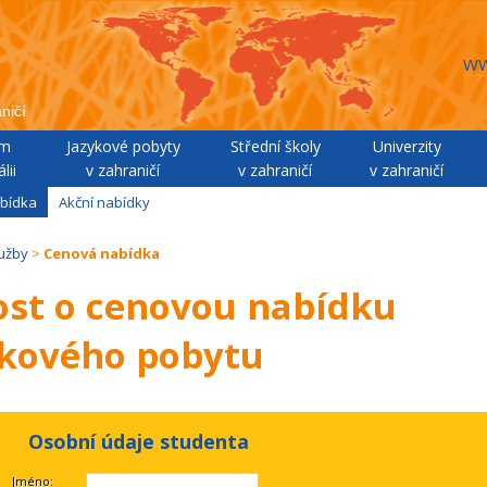
WW
ničí
um
Jazykové pobyty
Střední školy
Univerzity
lii
v zahraničí
v zahraničí
v zahraničí
bídka
Akční nabídky
lužby
>
Cenová nabídka
ost o cenovou nabídku
ykového pobytu
Osobní údaje studenta
Jméno: