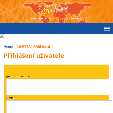
Specialisté na studium v zahraničí
Home
>
*SKRYTÁ* Přihlášení
Přihlášení uživatele
Jméno nebo email:
Heslo: