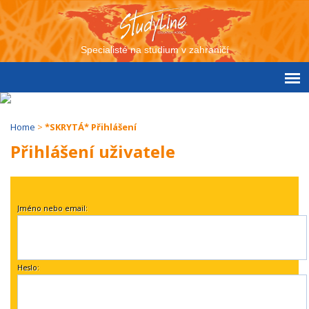
Specialisté na studium v zahraničí
Home
>
*SKRYTÁ* Přihlášení
Přihlášení uživatele
Jméno nebo email:
Heslo: