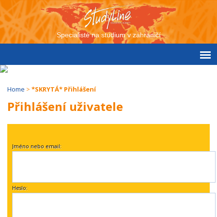
Specialisté na studium v zahraničí
Home
>
*SKRYTÁ* Přihlášení
Přihlášení uživatele
Jméno nebo email:
Heslo: