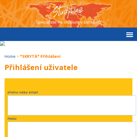
Specialisté na studium v zahraničí
Home
>
*SKRYTÁ* Přihlášení
Přihlášení uživatele
Jméno nebo email:
Heslo: