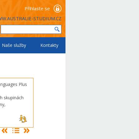
Přihlaste se
W.AUSTRALIE-STUDIUM.CZ
Naše služby
Kontakty
h skupinách
ny,