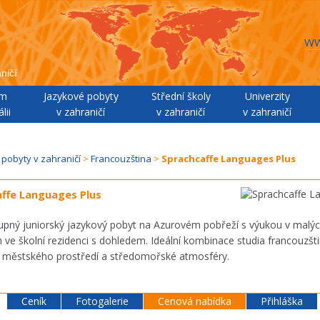
WW
ničí
um
Jazykové pobyty
Střední školy
Univerzity
lii
v zahraničí
v zahraničí
v zahraničí
 pobyty v zahraničí
>
Francouzština
>
Sprachcaffe Languages Plus
ffe Languages Plus
pný juniorský jazykový pobyt na Azurovém pobřeží s výukou v malýc
 ve školní rezidenci s dohledem. Ideální kombinace studia francouzšti
 městského prostředí a středomořské atmosféry.
Ceník
Fotogalerie
Cenová nabídka
Přihláška