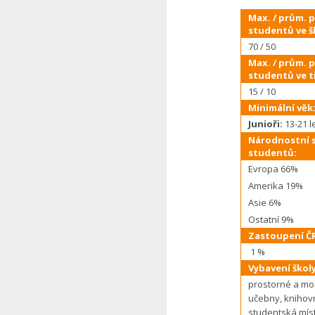
Max. / prům. 
studentů ve š
70 / 50
Max. / prům. 
studentů ve t
15 / 10
Minimální věk
Junioři:
13-21 l
Národnostní s
studentů:
Evropa 66%
Amerika 19%
Asie 6%
Ostatní 9%
Zastoupení ČR
1 %
Vybavení školy
prostorné a mo
učebny, knihov
studentská mís