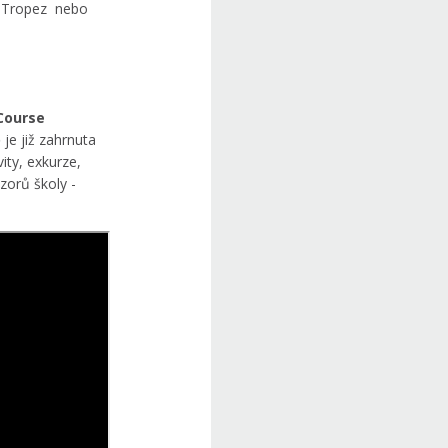
. Tropez nebo
 Course
 je již zahrnuta
vity, exkurze,
izorů školy -