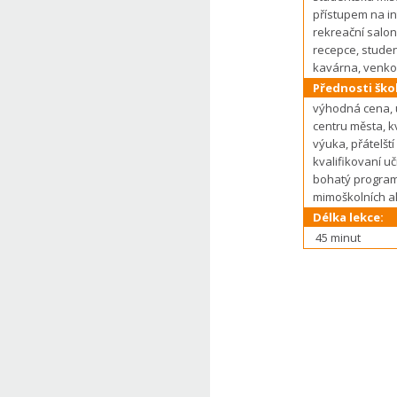
přístupem na in
rekreační salon
recepce, stude
kavárna, venko
Přednosti škol
výhodná cena, 
centru města, kv
výuka, přátelští
kvalifikovaní uč
bohatý progra
mimoškolních ak
Délka lekce:
45 minut