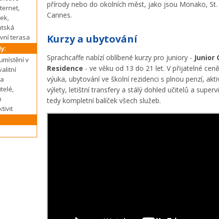
přírody nebo do okolních měst, jako jsou Monako, St
ternet,
Cannes.
ek,
ntská
Kurzy a ubytování
vní terasa
y:
Sprachcaffe nabízí oblíbené kurzy pro juniory -
Junior
umístění v
Residence
- ve věku od 13 do 21 let. V přijatelné ceně
alitní
výuka, ubytování ve školní rezidenci s plnou penzí, akti
 a
itelé,
výlety, letištní transfery a stálý dohled učitelů a superv
m
tedy kompletní balíček všech služeb.
tivit