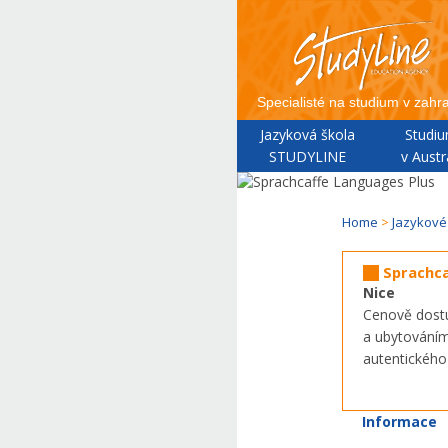
Specialisté na studium v zahra
Jazyková škola
Studi
STUDYLINE
v Austrá
Home
>
Jazykové
Sprachca
Nice
Cenově dostu
a ubytováním
autentického
Informace