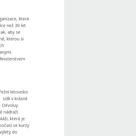
ganizace, která
ce než 30 let.
tak, aby se
mě, kterou si
ých
vanými
Ministerstvem
řežní letovisko
 sídlí v krásné
e Dévoluy.
 nádraží.
láži, která je
počasí se kurzy
výlety do