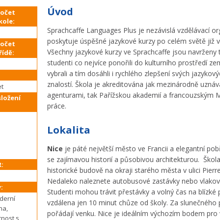
Úvod
počet
kole:
Sprachcaffe Languages Plus je nezávislá vzdělávací or
poskytuje úspěšné jazykové kurzy po celém světě již ví
počet
Všechny jazykové kurzy ve Sprachcaffe jsou navrženy 
řídě:
studenti co nejvíce ponořili do kulturního prostředí ze
vybrali a tím dosáhli i rychlého zlepšení svých jazykov
:
znalostí. Škola je akreditována jak mezinárodně uzná
et
agenturami, tak Pařížskou akademií a francouzským 
ložení
práce.
Lokalita
Nice
je páté největší město ve Francii a elegantní pob
se zajímavou historií a působivou architekturou. Škola
:
historické budově na okraji starého města v ulici Pierr
Nedaleko naleznete autobusové zastávky nebo vlakové
:
Studenti mohou trávit přestávky a volný čas na blízké p
derní
vzdálena jen 10 minut chůze od školy. Za slunečného 
na,
pořádají venku. Nice je ideálním výchozím bodem pro 
tnost s