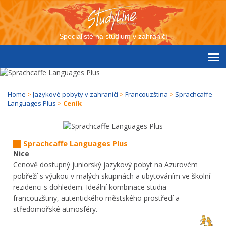
Specialisté na studium v zahraničí
Home
>
Jazykové pobyty v zahraničí
>
Francouzština
>
Sprachcaffe
Languages Plus
>
Ceník
Sprachcaffe Languages Plus
Nice
Cenově dostupný juniorský jazykový pobyt na Azurovém
pobřeží s výukou v malých skupinách a ubytováním ve školní
rezidenci s dohledem. Ideální kombinace studia
francouzštiny, autentického městského prostředí a
středomořské atmosféry.