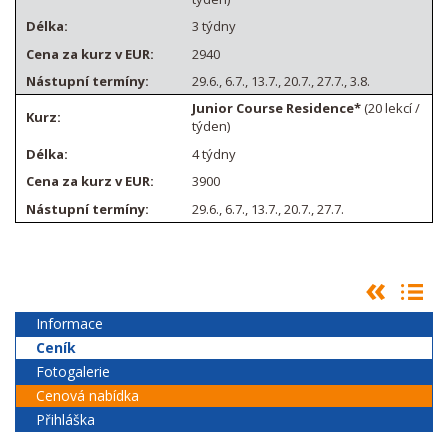
3 týdny
2940
29.6., 6.7., 13.7., 20.7., 27.7., 3.8.
Junior Course Residence*
(20 lekcí /
týden)
4 týdny
3900
29.6., 6.7., 13.7., 20.7., 27.7.
Informace
Ceník
Fotogalerie
Cenová nabídka
Přihláška