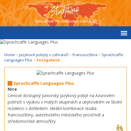
Specialisté na studium v zahraničí
Home
>
Jazykové pobyty v zahraničí
>
Francouzština
>
Sprachcaffe
Languages Plus
>
Fotogalerie
Sprachcaffe Languages Plus
Nice
Cenově dostupný juniorský jazykový pobyt na Azurovém
pobřeží s výukou v malých skupinách a ubytováním ve školní
rezidenci s dohledem. Ideální kombinace studia
francouzštiny, autentického městského prostředí a
středomořské atmosféry.