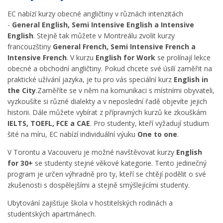
EC nabízí kurzy obecné angličtiny v různách intenzitách
-
General English, Semi Intensive English a
Intensive
English
. Stejně tak můžete v Montreálu zvolit kurzy
francouzštiny
General French, Semi Intensive French a
Intensive French
. V kurzu
English for Work
se prolínají lekce
obecné a obchodní angličtiny. Pokud chcete své úsilí zaměřit na
praktické užívání jazyka, je tu pro vás speciální kurz
English in
the City
.Zaměříte se v něm na komunikaci s místními obyvateli,
vyzkoušíte si různé dialekty a v neposlední řadě objevíte jejich
historii. Dále můžete vybírat z přípravných kurzů ke zkouškám
IELTS, TOEFL, FCE a CAE
. Pro studenty, kteří vyžadují studium
šité na míru, EC nabízí individuální výuku
One to one
.
V Torontu a Vacouveru je možné navštěvovat kurzy
English
for
30+
se studenty stejné věkové kategorie. Tento jedinečný
program je určen výhradně pro ty, kteří se chtějí podělit o své
zkušenosti s dospělejšími a stejně smýšlejícími studenty.
Ubytování zajišťuje škola v hostitelských rodinách a
studentských apartmánech.