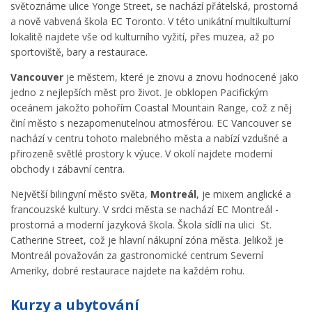
světoznáme ulice Yonge Street, se nachází přátelská, prostorná
a nově vabvená škola EC Toronto. V této unikátní multikulturní
lokalitě najdete vše od kulturního vyžití, přes muzea, až po
sportoviště, bary a restaurace.
Vancouver
je městem, které je znovu a znovu hodnocené jako
jedno z nejlepších měst pro život. Je obklopen Pacifickým
oceánem jakožto pohořím Coastal Mountain Range, což z něj
činí město s nezapomenutelnou atmosférou. EC Vancouver se
nachází v centru tohoto malebného města a nabízí vzdušné a
přirozeně světlé prostory k výuce. V okolí najdete moderní
obchody i zábavní centra.
Největší bilingvní město světa,
Montreál
, je mixem anglické a
francouzské kultury. V srdci města se nachází EC Montreál -
prostorná a moderní jazyková škola. Škola sídlí na ulici St.
Catherine Street, což je hlavní nákupní zóna města. Jelikož je
Montreál považován za gastronomické centrum Severní
Ameriky, dobré restaurace najdete na každém rohu.
Kurzy a ubytování