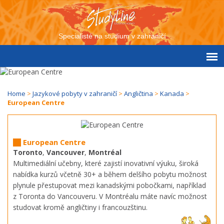
Specialisté na studium v zahraničí
Home
>
Jazykové pobyty v zahraničí
>
Angličtina
>
Kanada
>
European Centre
European Centre
Toronto
,
Vancouver
,
Montréal
Multimediální učebny, které zajistí inovativní výuku, široká
nabídka kurzů včetně 30+ a během delšího pobytu možnost
plynule přestupovat mezi kanadskými pobočkami, například
z Toronta do Vancouveru. V Montréalu máte navíc možnost
studovat kromě angličtiny i francouzštinu.