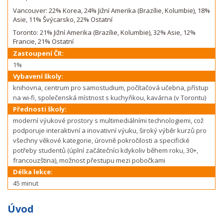
Vancouver: 22% Korea, 24% Jižní Amerika (Brazílie, Kolumbie), 18%
Asie, 11% Švýcarsko, 22% Ostatní
Toronto: 21% Jižní Amerika (Brazílie, Kolumbie), 32% Asie, 12%
Francie, 21% Ostatní
Zastoupení ČR:
1%
Vybavení školy:
knihovna, centrum pro samostudium, počítačová učebna, přístup
na wi-fi, společenská místnost s kuchyňkou, kavárna (v Torontu)
Přednosti školy:
moderní výukové prostory s multimediálními technologiemi, což
podporuje interaktivní a inovativní výuku, široký výběr kurzů pro
všechny věkové kategorie, úrovně pokročilosti a specifické
potřeby studentů (úplní začátečníci kdykoliv během roku, 30+,
francouzština), možnost přestupu mezi pobočkami
Délka lekce:
45 minut
Úvod