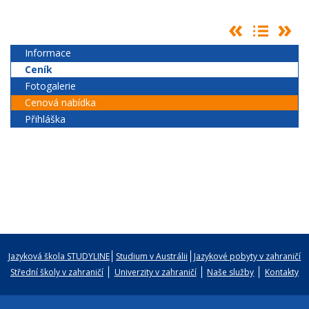
Informace
Ceník
Fotogalerie
Cenová nabídka
Přihláška
Jazyková škola STUDYLINE
Studium v Austrálii
Jazykové pobyty v zahraničí
Střední školy v zahraničí
Univerzity v zahraničí
Naše služby
Kontakty