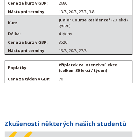
2680
13.7., 20.7., 27.7., 3.8.
Junior Course Residence*
(20 lekcí /
týden)
4 týdny
3520
13.7., 20.7., 27.7.
Příplatek za intenzivní lekce
(celkem 30 lekcí / týden)
70
Zkušenosti některých našich studentů