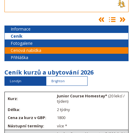
Informace
Ceník
Fotogalerie
Cenová nabídka
Přihláška
Ceník kurzů a ubytování 2026
Londýn
Brighton
Junior Course Homestay*
(20 lekcí /
týden)
2 týdny
1800
více *