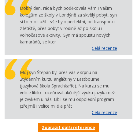
Dobrý den, ráda bych poděkovala Vám i Vašim
kolegům ze školy v Londýně za skvělý pobyt, syn
si to moc užil - vše bylo perfektní, od transportu
z letiště, přes pobyt v rodině až po školu i
volnočasové aktivity. Syn má spoustu nových
kamarádů, se kter
Celá recenze
Můj syn Štěpán byl přes vás v srpnu na
2týdenním kurzu angličtiny v Eastbourne
(jazyková škola Sprachkaffe). Na kurzu se mu
velice líbilo - oceňoval akčnější výuku jazyka než
je zvykem u nás. Líbil se mu odpolední program
(zřejmě i velice milé a přát
Celá recenze
Zobrazit další reference