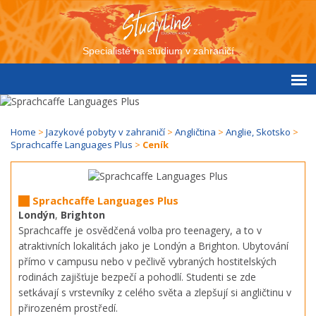
Specialisté na studium v zahraničí
Home
>
Jazykové pobyty v zahraničí
>
Angličtina
>
Anglie, Skotsko
>
Sprachcaffe Languages Plus
>
Ceník
Sprachcaffe Languages Plus
Londýn
,
Brighton
Sprachcaffe je osvědčená volba pro teenagery, a to v
atraktivních lokalitách jako je Londýn a Brighton. Ubytování
přímo v campusu nebo v pečlivě vybraných hostitelských
rodinách zajišťuje bezpečí a pohodlí. Studenti se zde
setkávají s vrstevníky z celého světa a zlepšují si angličtinu v
přirozeném prostředí.