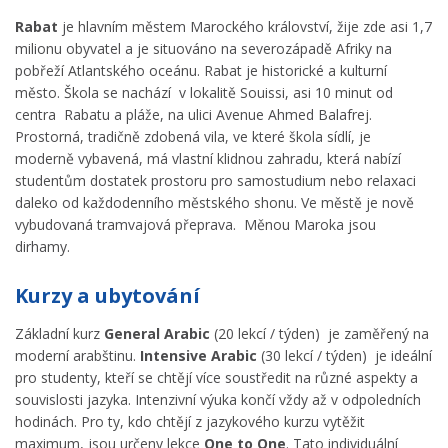
Rabat
je hlavním městem Marockého království, žije zde asi 1,7
milionu obyvatel a je situováno na severozápadě Afriky na
pobřeží Atlantského oceánu. Rabat je historické a kulturní
město. Škola se nachází v lokalitě Souissi, asi 10 minut od
centra Rabatu a pláže, na ulici Avenue Ahmed Balafrej.
Prostorná, tradičně zdobená vila, ve které škola sídlí, je
moderně vybavená, má vlastní klidnou zahradu, která nabízí
studentům dostatek prostoru pro samostudium nebo relaxaci
daleko od každodenního městského shonu. Ve městě je nově
vybudovaná tramvajová přeprava. Měnou Maroka jsou
dirhamy.
Kurzy a ubytování
Základní kurz
General Arabic
(20 lekcí / týden) je zaměřený na
moderní arabštinu.
Intensive Arabic
(30 lekcí / týden) je ideální
pro studenty, kteří se chtějí více soustředit na různé aspekty a
souvislosti jazyka. Intenzivní výuka končí vždy až v odpoledních
hodinách. Pro ty, kdo chtějí z jazykového kurzu vytěžit
maximum, jsou určeny lekce
One to One
. Tato individuální