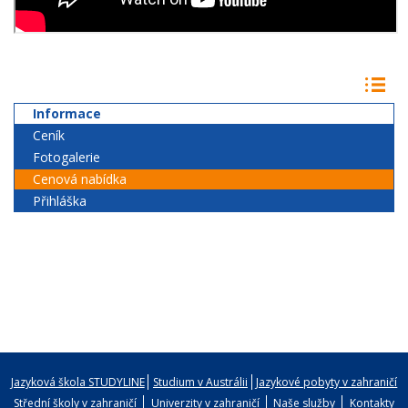
Informace
Ceník
Fotogalerie
Cenová nabídka
Přihláška
Jazyková škola STUDYLINE
Studium v Austrálii
Jazykové pobyty v zahraničí
Střední školy v zahraničí
Univerzity v zahraničí
Naše služby
Kontakty