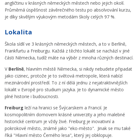
angličtinu v krásných německých městech nebo jejich okolí.
Průměrná úspěšnost závěrečného testu po absolvování kurzu,
je díky skvělým výukovým metodám školy celých 97 %.
Lokalita
Škola sídlí ve 3 krásných německých městech, a to v Berlíně,
Frankfurtu a Freiburgu. Každá z těchto lokalit se nachází v jiné
části Německa, tudíž máte na výběr z mnoha různých destinací.
V
Berlíně
, hlavním městě Německa, si nikdy nebudete připadat
jako cizinec, protože je to světová metropole, která nabízí
mezinárodní prostředí. To z ní dělá jednu z nejatraktivnějších
lokalit v Evropě pro studium jazyka. Je to dynamické město
plné historie i budoucnosti.
Freiburg
leží na hranici se Švýcarskem a Francií. Je
kosmopolitním domovem krásné univerzity a jeho malebné
historické centrum je vždy živé. Freiburg je inovativní a
pokrokové město, známé jako "eko-město". Jinak se mu také
říká "Hlavní město Černého lesa", který jej obklopuje.