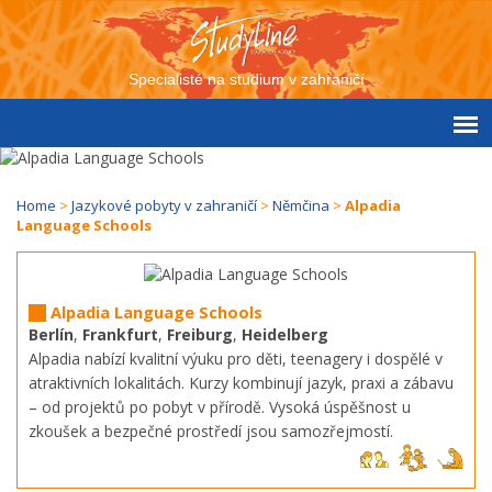
Specialisté na studium v zahraničí
Home
>
Jazykové pobyty v zahraničí
>
Němčina
>
Alpadia
Language Schools
Alpadia Language Schools
Berlín
,
Frankfurt
,
Freiburg
,
Heidelberg
Alpadia nabízí kvalitní výuku pro děti, teenagery i dospělé v
atraktivních lokalitách. Kurzy kombinují jazyk, praxi a zábavu
– od projektů po pobyt v přírodě. Vysoká úspěšnost u
zkoušek a bezpečné prostředí jsou samozřejmostí.