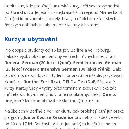
Údolí Lahn, kde probíhají juniorské kurzy, leží severovýchodně
od
Frankfurtu
. Je jedním z nejkrásnějších regionů Německa. S
četnými impozantními kostely, hrady a dědictvím z keltských a
římských dob nabízí Lahn mnoho kultury a historie.
Kurzy a ubytování
Pro dospělé studenty od 16 let je v Berlíně a ve Freiburgu
nabídka výuky obecné němčiny ve třech různých intenzitách:
General German (20 lekcí týdně), Semi Intensive German
(25 lekcí týdně) a Intensive German (30 lekcí týdně)
. Dále
je zde možné studovat 4-týdenní přípravu na několik jazykových
zkoušek -
Goethe-Zertifikat, TELC a TestDaF
. Přípravné
kurzy startují vždy 4 týdny před termínem zkoušky. Také zde
můžete studovat němčinu v rámci soukromých lekcí
One to
one
, které lze i kombinovat se skupinovým kurzem.
Na školách v Berlíně a ve Frankfurtu pak probíhají letní juniorské
programy
Junior Course Residence
pro děti a mládež ve věku
od 10 do 17 let. Součástí těchto juniorských balíčků je nejen