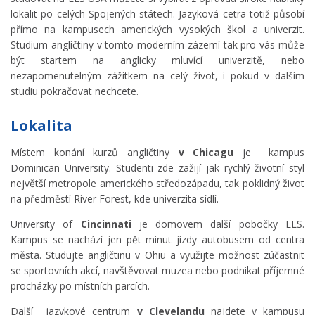
lokalit po celých Spojených státech. Jazyková cetra totiž působí
přímo na kampusech amerických vysokých škol a univerzit.
Studium angličtiny v tomto moderním zázemí tak pro vás může
být startem na anglicky mluvící univerzitě, nebo
nezapomenutelným zážitkem na celý život, i pokud v dalším
studiu pokračovat nechcete.
Lokalita
Místem konání kurzů angličtiny
v Chicagu
je kampus
Dominican University. Studenti zde zažijí jak rychlý životní styl
největší metropole amerického středozápadu, tak poklidný život
na předměstí River Forest, kde univerzita sídlí.
University of
Cincinnati
je domovem další pobočky ELS.
Kampus se nachází jen pět minut jízdy autobusem od centra
města. Studujte angličtinu v Ohiu a využijte možnost zúčastnit
se sportovních akcí, navštěvovat muzea nebo podnikat příjemné
procházky po místních parcích.
Další jazykové centrum
v Clevelandu
najdete v kampusu