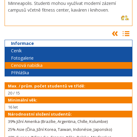
Minneapolis. Studenti mohou využívat moderní zázemí
campusů včetně fitness center, kaváren i knihoven.
Informace
Ceník
Fotogalerie
Cenová nabídka
Přihláška
Max. / prům. počet studentů ve třídě:
20 / 15
Minimální věk:
16 let
Národnostní složení studentů:
39% Jižní Amerika (Brazílie, Argentina, Chille, Kolumbie)
25% Asie (Čína, Jižní Korea, Taiwan, Indonésie, Japonsko)