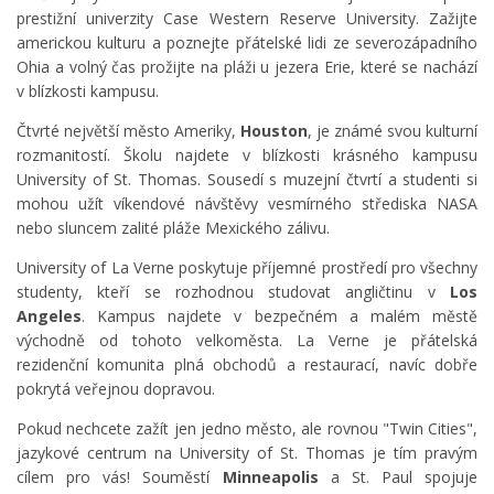
prestižní univerzity Case Western Reserve University. Zažijte
americkou kulturu a poznejte přátelské lidi ze severozápadního
Ohia a volný čas prožijte na pláži u jezera Erie, které se nachází
v blízkosti kampusu.
Čtvrté největší město Ameriky,
Houston
, je známé svou kulturní
rozmanitostí. Školu najdete v blízkosti krásného kampusu
University of St. Thomas. Sousedí s muzejní čtvrtí a studenti si
mohou užít víkendové návštěvy vesmírného střediska NASA
nebo sluncem zalité pláže Mexického zálivu.
University of La Verne poskytuje příjemné prostředí pro všechny
studenty, kteří se rozhodnou studovat angličtinu v
Los
Angeles
. Kampus najdete v bezpečném a malém městě
východně od tohoto velkoměsta. La Verne je přátelská
rezidenční komunita plná obchodů a restaurací, navíc dobře
pokrytá veřejnou dopravou.
Pokud nechcete zažít jen jedno město, ale rovnou "Twin Cities",
jazykové centrum na University of St. Thomas je tím pravým
cílem pro vás! Souměstí
Minneapolis
a St. Paul spojuje