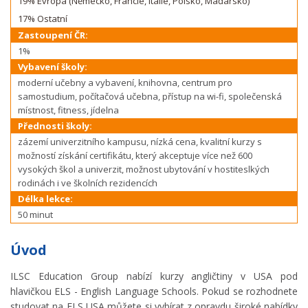
19% Evropa (Německo, Francie, Itálie, Polsko, Maďarsko)
17% Ostatní
Zastoupení ČR:
1%
Vybavení školy:
moderní učebny a vybavení, knihovna, centrum pro
samostudium, počítačová učebna, přístup na wi-fi, společenská
místnost, fitness, jídelna
Přednosti školy:
zázemí univerzitního kampusu, nízká cena, kvalitní kurzy s
možností získání certifikátu, který akceptuje více než 600
vysokých škol a univerzit, možnost ubytování v hostiteslkých
rodinách i ve školních rezidencích
Délka lekce:
50 minut
Úvod
ILSC Education Group nabízí kurzy angličtiny v USA pod
hlavičkou ELS - English Language Schools. Pokud se rozhodnete
studovat na ELS USA můžete si vybírat z opravdu široké nabídky