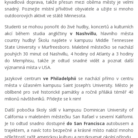
kyvadlová doprava, takže přesun mezi oběma městy je velmi
snadný. Poznejte místní přívětivé obyvatele a užijte si mnoho
outdoorových aktivit ve státě Minnesota.
Studenti se mohou ponořit do živé hudby, koncertů a kulturních
akcí během studia angličtiny
v Nashvillu
, hlavního města
country hudby! Školu najdete v kampusu Middle Tennessee
State University v Murfreesboro. Malebné městečko se nachází
pouhých 30 minut od Nashvillu, 4 hodiny od Atlanty a 3 hodiny
do Memphisu, takže je odtud snadné vidět a poznat další
významná místa v USA.
Jazykové centrum
ve Philadelphii
se nachází přímo v centru
města v úžasném kampusu Saint Joseph’s University. Město je
oblíbené pro své historické památky a ročně přiláká téměř 40
milionů návštěvníků. Přidejte se k nim!
Další pobočka školy sídlí v kampusu Dominican University of
California v malebném městečku San Rafael v severní Kalifornii.
Je to odtud snadno dostupné
do San Francisca
autobusem a
trajektem, a navíc toto bezpečné a krásné místo nabízí mnoho
příležitostí zažít americkou kulturu a prozkoumat okolní přírodu.