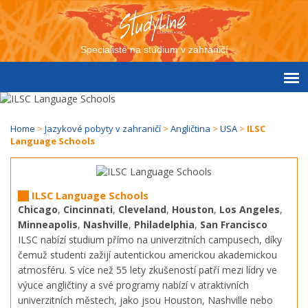
Specialisté na studium v zahraničí
Home
>
Jazykové pobyty v zahraničí
>
Angličtina
>
USA
>
ILSC
Language Schools
ILSC Language Schools
Chicago
,
Cincinnati
,
Cleveland
,
Houston
,
Los Angeles
,
Minneapolis
,
Nashville
,
Philadelphia
,
San Francisco
ILSC nabízí studium přímo na univerzitních campusech, díky
čemuž studenti zažijí autentickou americkou akademickou
atmosféru. S více než 55 lety zkušeností patří mezi lídry ve
výuce angličtiny a své programy nabízí v atraktivních
univerzitních městech, jako jsou Houston, Nashville nebo