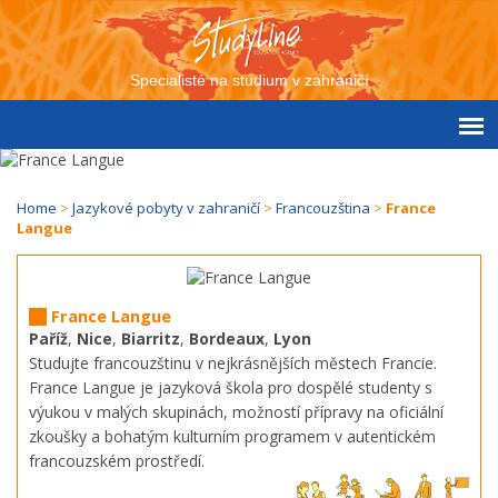
Specialisté na studium v zahraničí
Home
>
Jazykové pobyty v zahraničí
>
Francouzština
>
France
Langue
France Langue
Paříž
,
Nice
,
Biarritz
,
Bordeaux
,
Lyon
Studujte francouzštinu v nejkrásnějších městech Francie.
France Langue je jazyková škola pro dospělé studenty s
výukou v malých skupinách, možností přípravy na oficiální
zkoušky a bohatým kulturním programem v autentickém
francouzském prostředí.