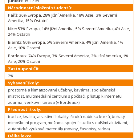
Junioři:
15-17 let
Národnostní složení studentů:
Paříž: 36% Evropa, 28% Jižní Amerika, 18% Asie, 3% Severní
Amerika, 15% Ostatní
Nice: 53% Evropa, 14% Jižní Amerika, 5% Severní Amerika, 4% Asie,
24% Ostatní
Biarritz: 80% Evropa, 5% Severní Amerika, 4% Jižní Amerika, 1%
Asie, 10% Ostatní
Bordeaux: 74% Evropa, 3% Severní Amerika, 2% Jižní Amerika, 1%
Asie, 20% Ostatní
Zastoupení ČR:
2%
Vybavení školy:
prostorné a klimatizované učebny, kavárna, společenská
místnost, multimediální centrum s počítači, přístup k internetu
zdarma, venkovní terasa (v Bordeaux)
Přednosti školy:
tradice, kvalita, atraktivní lokality, široká nabídka kurzů, bohatý
mimoškolní program, možnost spojení studia s dalšími aktivitami,
autentické výukové materiály (noviny, časopisy, videa)
Délka lekce: