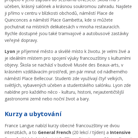
učeben, krásný salónek a krásnou soukromou zahradu. Najdete
ji přímo v centru v blízkosti obchodů, náměstí Place de
Quinconces a náměstí Place Gambetta, kde si můžete
pochutnat na místních delikatesách v mnoha restauracích.
Rychle dostupné jsou také tramvajové a autobusové zastávky
veřejné dopravy.
Lyon
je příjemné město a skvělé místo k životu. Je velmi živé a
je ideálním místem pro spojení výuky francouzštiny s kulturními
objevy. Škola se nachází v budově Musée des Beaux-arts, v
krásném vzdělávacím prostředí, jen pár minut od nádherného
náměstí Place Bellecour. Studenti zde využívají čtyř velkých,
světlých, vybavených učeben a studentského salónku. Lyon zde
nabídne pro každého něco - kulturu, historii, nejautentičtější
gastronomii země nebo noční život a bary.
Kurzy a ubytování
France Langue nabízí kurzy obecné francouzštiny ve dvou
intenzitách, a to
General French
(20 lekcí / týden) a
Intensive