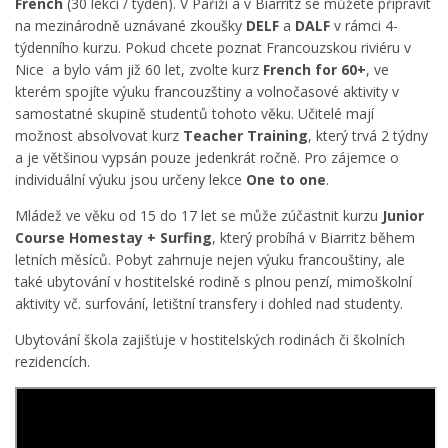
French
(30 lekcí / týden). V Paříži a v Biarritz se můžete připravit
na mezinárodně uznávané zkoušky
DELF
a
DALF
v rámci 4-
týdenního kurzu. Pokud chcete poznat Francouzskou riviéru v
Nice a bylo vám již 60 let, zvolte kurz
French for 60+
, ve
kterém spojíte výuku francouzštiny a volnočasové aktivity v
samostatné skupině studentů tohoto věku. Učitelé mají
možnost absolvovat kurz
Teacher Training
, který trvá 2 týdny
a je většinou vypsán pouze jedenkrát ročně. Pro zájemce o
individuální výuku jsou určeny lekce
One to one
.
Mládež ve věku od 15 do 17 let se může zúčastnit kurzu
Junior
Course Homestay + Surfing
, který probíhá v Biarritz během
letních měsíců. Pobyt zahrnuje nejen výuku francouštiny, ale
také ubytování v hostitelské rodině s plnou penzí, mimoškolní
aktivity vč. surfování, letištní transfery i dohled nad studenty.
Ubytování škola zajišťuje v hostitelských rodinách či školních
rezidencích.