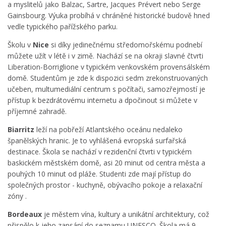
a myslitelů jako Balzac, Sartre, Jacques Prévert nebo Serge
Gainsbourg. Výuka probíhá v chráněné historické budově hned
vedle typického pařížského parku.
Školu v
Nice
si díky jedinečnému středomořskému podnebí
můžete užít v létě i v zimě. Nachází se na okraji slavné čtvrti
Liberation-Borriglione v typickém venkovském provensálském
domě. Studentům je zde k dispozici sedm zrekonstruovaných
učeben, multumediální centrum s počítači, samozřejmostí je
přístup k bezdrátovému internetu a dpočinout si můžete v
příjemné zahradě.
Biarritz
leží na pobřeží Atlantského oceánu nedaleko
španělských hranic. Je to vyhlášená evropská surfařská
destinace. Škola se nachází v rezidenční čtvrti v typickém
baskickém městském domě, asi 20 minut od centra města a
pouhých 10 minut od pláže. Studenti zde mají přístup do
společných prostor - kuchyně, obývacího pokoje a relaxační
zóny .
Bordeaux
je městem vína, kultury a unikátní architektury, což
přispělo k jeho zapsání do seznamu UNESCO. Škola má 9