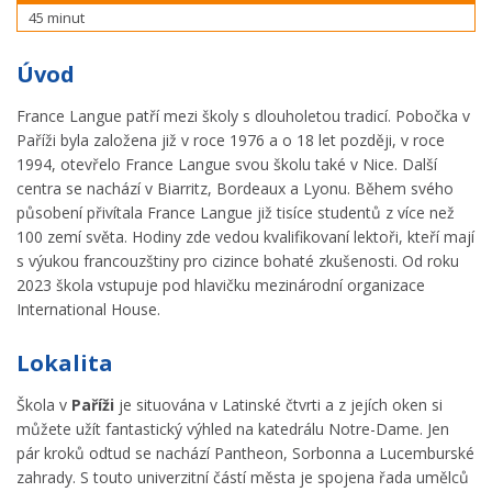
45 minut
Úvod
France Langue patří mezi školy s dlouholetou tradicí. Pobočka v
Paříži byla založena již v roce 1976 a o 18 let později, v roce
1994, otevřelo France Langue svou školu také v Nice. Další
centra se nachází v Biarritz, Bordeaux a Lyonu. Během svého
působení přivítala France Langue již tisíce studentů z více než
100 zemí světa. Hodiny zde vedou kvalifikovaní lektoři, kteří mají
s výukou francouzštiny pro cizince bohaté zkušenosti. Od roku
2023 škola vstupuje pod hlavičku mezinárodní organizace
International House.
Lokalita
Škola v
Paříži
je situována v Latinské čtvrti a z jejích oken si
můžete užít fantastický výhled na katedrálu Notre-Dame. Jen
pár kroků odtud se nachází Pantheon, Sorbonna a Lucemburské
zahrady. S touto univerzitní částí města je spojena řada umělců