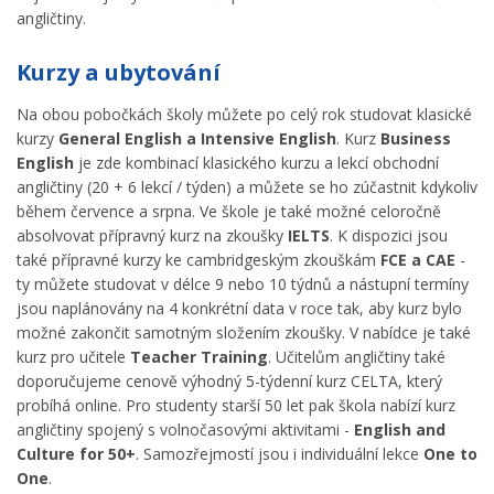
angličtiny.
Kurzy a ubytování
Na obou pobočkách školy můžete po celý rok studovat klasické
kurzy
General English a Intensive English
. Kurz
Business
English
je zde kombinací klasického kurzu a lekcí obchodní
angličtiny (20 + 6 lekcí / týden) a můžete se ho zúčastnit kdykoliv
během července a srpna. Ve škole je také možné celoročně
absolvovat přípravný kurz na zkoušky
IELTS
. K dispozici jsou
také přípravné kurzy ke cambridgeským zkouškám
FCE a CAE
-
ty můžete studovat v délce 9 nebo 10 týdnů a nástupní termíny
jsou naplánovány na 4 konkrétní data v roce tak, aby kurz bylo
možné zakončit samotným složením zkoušky. V nabídce je také
kurz pro učitele
Teacher Training
. Učitelům angličtiny také
doporučujeme cenově výhodný 5-týdenní kurz CELTA, který
probíhá online. Pro studenty starší 50 let pak škola nabízí kurz
angličtiny spojený s volnočasovými aktivitami -
English and
Culture for 50+
. Samozřejmostí jsou i individuální lekce
One to
One
.