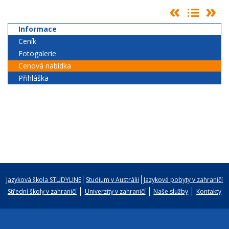
Informace
Ceník
Fotogalerie
Cenová nabídka
Přihláška
Jazyková škola STUDYLINE
Studium v Austrálii
Jazykové pobyty v zahraničí
Střední školy v zahraničí
Univerzity v zahraničí
Naše služby
Kontakty