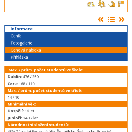
Informace
Ceník
Fotogalerie
Cenová nabídka
Přihláška
Max. / prům. počet studentů ve škole:
Dublin:
476 / 350
Cork:
168 / 110
Max. / prům. počet studentů ve třídě:
14 / 10
MInimální věk:
Dospělí:
16 let
Junioři:
14-17 let
Národnostní složení studentů:
43% Západní Evropa (Itálie, Španělsko, Švýcarsko, Francie)