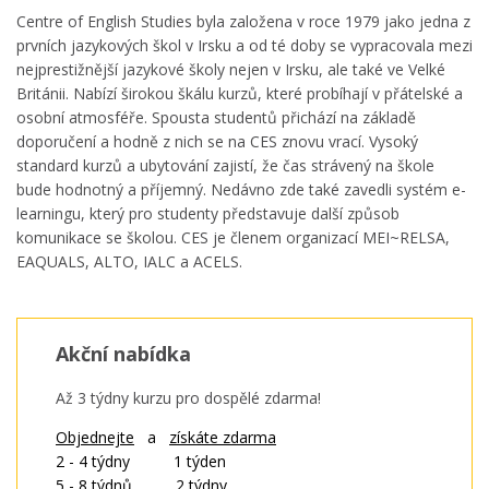
Centre of English Studies byla založena v roce 1979 jako jedna z
prvních jazykových škol v Irsku a od té doby se vypracovala mezi
nejprestižnější jazykové školy nejen v Irsku, ale také ve Velké
Británii. Nabízí širokou škálu kurzů, které probíhají v přátelské a
osobní atmosféře. Spousta studentů přichází na základě
doporučení a hodně z nich se na CES znovu vrací. Vysoký
standard kurzů a ubytování zajistí, že čas strávený na škole
bude hodnotný a příjemný. Nedávno zde také zavedli systém e-
learningu, který pro studenty představuje další způsob
komunikace se školou. CES je členem organizací MEI~RELSA,
EAQUALS, ALTO, IALC a ACELS.
Akční nabídka
Až 3 týdny kurzu pro dospělé zdarma!
Objednejte
a
získáte
zdarma
2 - 4 týdny 1 týden
5 - 8 týdnů 2 týdny