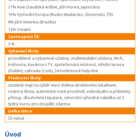
21% Asie (Saudská Arábie, Jižní Korea, Japonsko)
15% Východní Evropa (Rusko Maďarsko, Slovensko, ČR)
8% Jižní Amerika (Brazílie)
13% Ostatní
Zastoupení ČR:
3 %
Vybavení školy:
prosvětlené a vybavené učebny, multimediální učebna, Wi-Fi,
knihovna, kavárna s TV, společenská místnost, střešní terasa
(Dublin), zahrada (Cork), 24-hodinnová help-line
Přednosti školy:
studenti mají na výběr mezi dvěma atraktivními lokalitami,
r
odinná škola, autentické irské prostředí, individuální a přátelský
přístup, dlouholetá reputace, celoroční výhodná nabídka až 3
týdny kurzu pro dospělé zdarma
Délka lekce:
55 minut
Úvod