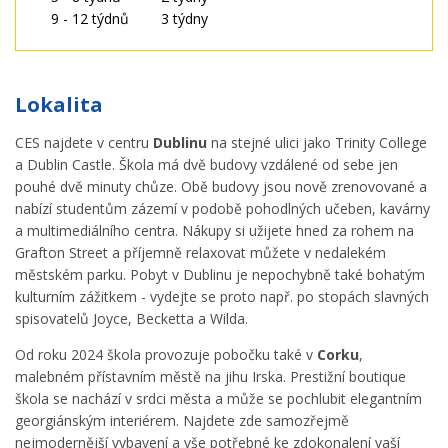
9 - 12 týdnů 3 týdny
Lokalita
CES najdete v centru
Dublinu
na stejné ulici jako Trinity College
a Dublin Castle. Škola má dvě budovy vzdálené od sebe jen
pouhé dvě minuty chůze. Obě budovy jsou nově zrenovované a
nabízí studentům zázemí v podobě pohodlných učeben, kavárny
a multimediálního centra. Nákupy si užijete hned za rohem na
Grafton Street a příjemně relaxovat můžete v nedalekém
městském parku. Pobyt v Dublinu je nepochybně také bohatým
kulturním zážitkem - vydejte se proto např. po stopách slavných
spisovatelů Joyce, Becketta a Wilda.
Od roku 2024 škola provozuje pobočku také v
Corku
,
malebném přístavním městě na jihu Irska. Prestižní boutique
škola se nachází v srdci města a může se pochlubit elegantním
georgiánským interiérem. Najdete zde samozřejmě
nejmodernější vybavení a vše potřebné ke zdokonalení vaší