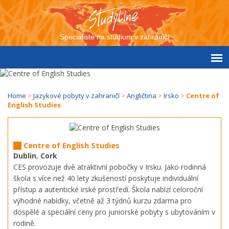
Specialisté na studium v zahraničí
Home
>
Jazykové pobyty v zahraničí
>
Angličtina
>
Irsko
>
Centre of
English Studies
Centre of English Studies
Dublin
,
Cork
CES provozuje dvě atraktivní pobočky v Irsku. Jako rodinná
škola s více než 40 lety zkušeností poskytuje individuální
přístup a autentické irské prostředí. Škola nabízí celoroční
výhodné nabídky, včetně až 3 týdnů kurzu zdarma pro
dospělé a speciální ceny pro juniorské pobyty s ubytováním v
rodině.