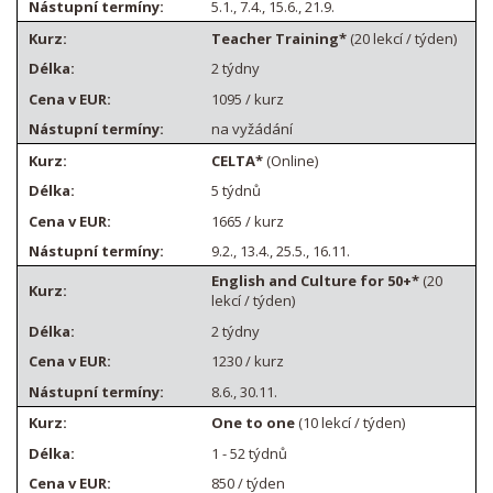
5.1., 7.4., 15.6., 21.9.
Teacher Training*
(20 lekcí / týden)
2 týdny
1095 / kurz
na vyžádání
CELTA*
(Online)
5 týdnů
1665 / kurz
9.2., 13.4., 25.5., 16.11.
English and Culture for 50+*
(20
lekcí / týden)
2 týdny
1230 / kurz
8.6., 30.11.
One to one
(10 lekcí / týden)
1 - 52 týdnů
850 / týden