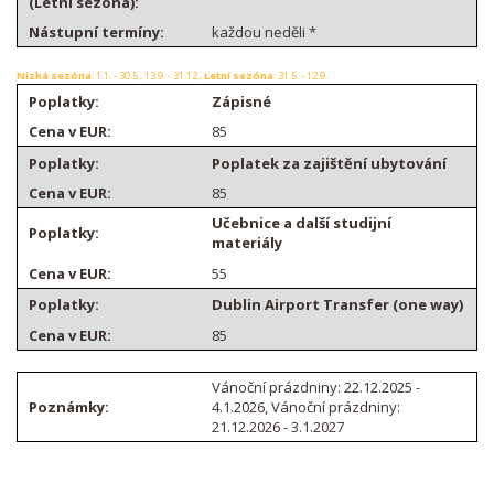
každou neděli *
Nízká sezóna
: 1.1. - 30.5., 13.9. - 31.12.,
Letní sezóna
: 31.5. - 12.9.
Zápisné
85
Poplatek za zajištění ubytování
85
Učebnice a další studijní
materiály
55
Dublin Airport Transfer (one way)
85
Vánoční prázdniny: 22.12.2025 -
4.1.2026, Vánoční prázdniny:
21.12.2026 - 3.1.2027