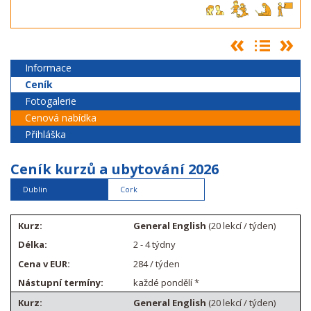
Informace
Ceník
Fotogalerie
Cenová nabídka
Přihláška
Ceník kurzů a ubytování 2026
Dublin
Cork
General English
(20 lekcí / týden)
2 - 4 týdny
284 / týden
každé pondělí *
General English
(20 lekcí / týden)