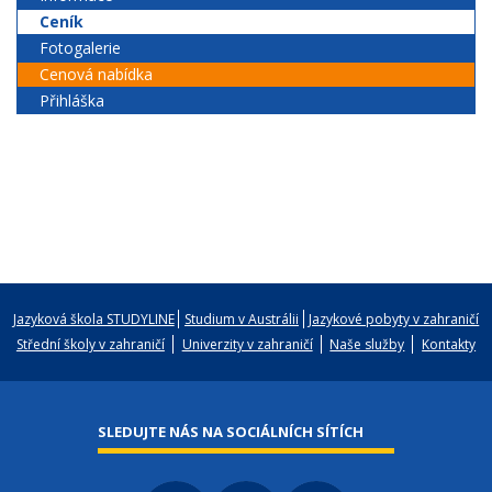
Ceník
Fotogalerie
Cenová nabídka
Přihláška
Jazyková škola STUDYLINE
Studium v Austrálii
Jazykové pobyty v zahraničí
Střední školy v zahraničí
Univerzity v zahraničí
Naše služby
Kontakty
SLEDUJTE NÁS NA SOCIÁLNÍCH SÍTÍCH