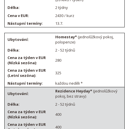
2 týdny
2430 / kurz
13.7.
Homestay*
(jednolůžkový pokoj,
polopenze)
2 - 52 týdnů
280
325
každou neděli *
Rezidence Heyday*
(jednolůžkový
pokoj, bez stravy)
2 - 52 týdnů
400
400