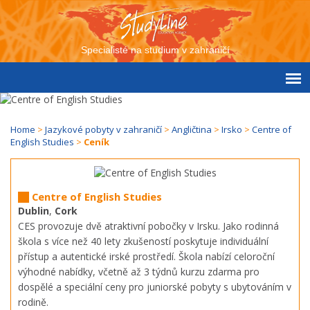
Specialisté na studium v zahraničí
Home
>
Jazykové pobyty v zahraničí
>
Angličtina
>
Irsko
>
Centre of
English Studies
>
Ceník
Centre of English Studies
Dublin
,
Cork
CES provozuje dvě atraktivní pobočky v Irsku. Jako rodinná
škola s více než 40 lety zkušeností poskytuje individuální
přístup a autentické irské prostředí. Škola nabízí celoroční
výhodné nabídky, včetně až 3 týdnů kurzu zdarma pro
dospělé a speciální ceny pro juniorské pobyty s ubytováním v
rodině.