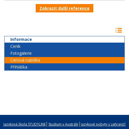
Zobrazit další reference
Informace
Ceník
Fotogalerie
Cenová nabídka
Přihláška
Jazyková škola STUDYLINE
Studium v Austrálii
Jazykové pobyty v zahraničí