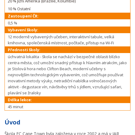
20 % Jižní Amerika (Brazílie, Kolumbie)
10 % Ostatní
Zastoupení ČR:
0,5 %
Vybavení školy:
12 moderně vybavených učeben, interaktivní tabule, velká
knihovna, společenská místnost, počítače, přístup na Wi-Fi
Přednosti školy:
úchvatná lokalita - škola se nachází v bezpečné oblasti blízko
centra města, což umožní snadný přístup k hlavním atrakcím, jako
je Stolová hora nebo Clifton Beach, moderní učebny s
nejnovějším technologickým vybavením, což umožňuje používat
inovativní metody výuky, netradiční nabídka volnočasových
aktivit - degustace vín, návštvěvy trhů s jídlem, vzrušující safari,
plavání se žraloky
Délka lekce:
45 minut
Úvod
Škola EC Cape Town byla založena v roce 2002 a má v JAR