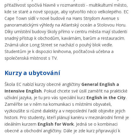
přitažlivost spočívá hlavně v rozmanitosti - multikulturní město,
kde se staré a nové spojuje, aby vytvořilo něco velkolepého. EC
Cape Town sídlí v nové budově na Hans Strijdom Avenue s
panoramatickými výhledy na Atlantský oceán a Stolovou Horu.
Díky umístění budovy školy přímo v centru města mají studenti
snadný přístup k obchodům, kavárnám, barům a restauracím.
Známá ulice Long Street se nachází o pouhý blok vedle.
Studentům je k dispozici knihovna, počítačová učebna a
společenská místnost s TV.
Kurzy a ubytování
Škola EC nabízí kurzy obecné angličtiny
General English a
Intensive English
. Pokud chcete své úsilí zaměřit na praktické
užívání jazyka, je tu pro vás speciální kurz
English in the City
.
Zaměříte se v něm na komunikaci s místními obyvateli,
vyzkoušíte si různé dialekty a v neposlední řadě objevíte jejich
historii. Pro studenty, kteří plánují kariéru v mezinárodní firmě je
ideálním kurzem
English for Work
. Jedná se o kombinaci
obecné a obchodní angličtiny. Dále je zde kurz připravující k