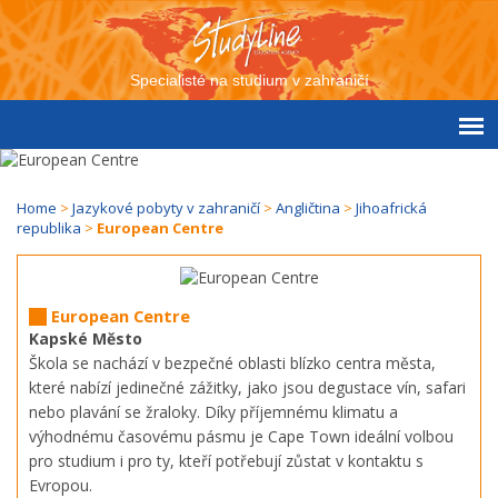
Specialisté na studium v zahraničí
Home
>
Jazykové pobyty v zahraničí
>
Angličtina
>
Jihoafrická
republika
>
European Centre
European Centre
Kapské Město
Škola se nachází v bezpečné oblasti blízko centra města,
které nabízí jedinečné zážitky, jako jsou degustace vín, safari
nebo plavání se žraloky. Díky příjemnému klimatu a
výhodnému časovému pásmu je Cape Town ideální volbou
pro studium i pro ty, kteří potřebují zůstat v kontaktu s
Evropou.