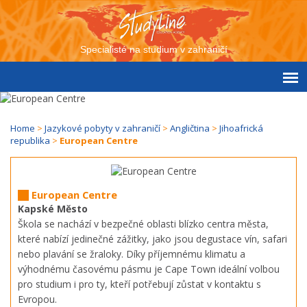
Specialisté na studium v zahraničí
Home
>
Jazykové pobyty v zahraničí
>
Angličtina
>
Jihoafrická
republika
>
European Centre
European Centre
Kapské Město
Škola se nachází v bezpečné oblasti blízko centra města,
které nabízí jedinečné zážitky, jako jsou degustace vín, safari
nebo plavání se žraloky. Díky příjemnému klimatu a
výhodnému časovému pásmu je Cape Town ideální volbou
pro studium i pro ty, kteří potřebují zůstat v kontaktu s
Evropou.