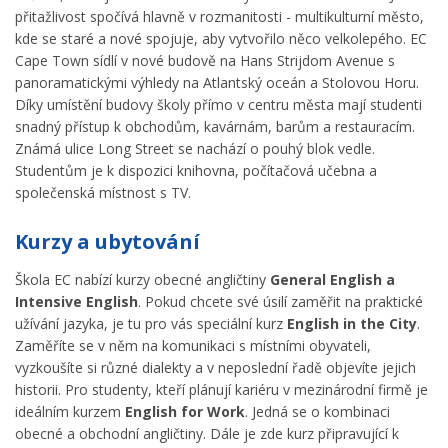
přitažlivost spočívá hlavně v rozmanitosti - multikulturní město,
kde se staré a nové spojuje, aby vytvořilo něco velkolepého. EC
Cape Town sídlí v nové budově na Hans Strijdom Avenue s
panoramatickými výhledy na Atlantský oceán a Stolovou Horu.
Díky umístění budovy školy přímo v centru města mají studenti
snadný přístup k obchodům, kavárnám, barům a restauracím.
Známá ulice Long Street se nachází o pouhý blok vedle.
Studentům je k dispozici knihovna, počítačová učebna a
společenská místnost s TV.
Kurzy a ubytování
Škola EC nabízí kurzy obecné angličtiny
General English a
Intensive English
. Pokud chcete své úsilí zaměřit na praktické
užívání jazyka, je tu pro vás speciální kurz
English in the City
.
Zaměříte se v něm na komunikaci s místními obyvateli,
vyzkoušíte si různé dialekty a v neposlední řadě objevíte jejich
historii. Pro studenty, kteří plánují kariéru v mezinárodní firmě je
ideálním kurzem
English for Work
. Jedná se o kombinaci
obecné a obchodní angličtiny. Dále je zde kurz připravující k