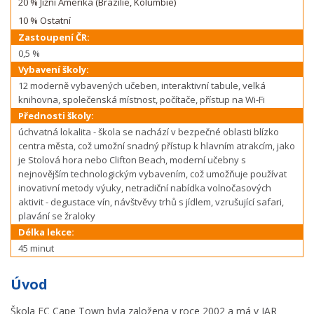
20 % Jižní Amerika (Brazílie, Kolumbie)
10 % Ostatní
Zastoupení ČR:
0,5 %
Vybavení školy:
12 moderně vybavených učeben, interaktivní tabule, velká
knihovna, společenská místnost, počítače, přístup na Wi-Fi
Přednosti školy:
úchvatná lokalita - škola se nachází v bezpečné oblasti blízko
centra města, což umožní snadný přístup k hlavním atrakcím, jako
je Stolová hora nebo Clifton Beach, moderní učebny s
nejnovějším technologickým vybavením, což umožňuje používat
inovativní metody výuky, netradiční nabídka volnočasových
aktivit - degustace vín, návštvěvy trhů s jídlem, vzrušující safari,
plavání se žraloky
Délka lekce:
45 minut
Úvod
Škola EC Cape Town byla založena v roce 2002 a má v JAR