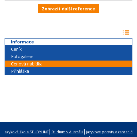
Zobrazit další reference
Informace
Ceník
Fotogalerie
Cenová nabídka
Přihláška
Jazyková škola STUDYLINE
Studium v Austrálii
Jazykové pobyty v zahraničí