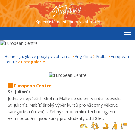
Specialisté na studium v zahraničí
Home
>
Jazykové pobyty v zahraničí
>
Angličtina
>
Malta
>
European
Centre
>
Fotogalerie
European Centre
St. Julian´s
Jedna z největších škol na Maltě se sídlem v srdci letoviska
St. Julian´s. Nabízí široký výběr kurzů pro všechny věkové
kategorie a úrovně. Učebny s moderními technologiemi.
Velmi populární jsou kurzy pro studenty od 30 let.