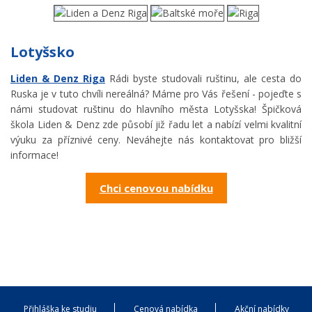
Lotyšsko
Liden & Denz Riga
Rádi byste studovali ruštinu, ale cesta do
Ruska je v tuto chvíli nereálná? Máme pro Vás řešení - pojeďte s
námi studovat ruštinu do hlavního města Lotyšska! Špičková
škola Liden & Denz zde působí již řadu let a nabízí velmi kvalitní
výuku za příznivé ceny. Neváhejte nás kontaktovat pro bližší
informace!
Chci cenovou nabídku
Přihláška ke studiu
Cenová nabídka
Akční nabídky