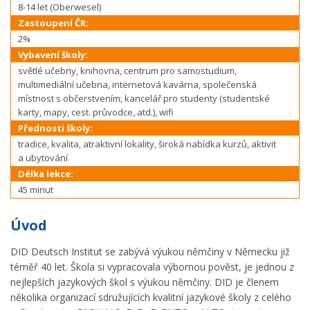
8-14 let (Oberwesel)
Zastoupení ČR:
2%
Vybavení školy:
světlé učebny, knihovna, centrum pro samostudium,
multimediální učebna, internetová kavárna, společenská
místnost s občerstvením, kancelář pro studenty (studentské
karty, mapy, cest. průvodce, atd.), wifi
Přednosti školy:
tradice, kvalita, atraktivní lokality, široká nabídka kurzů, aktivit
a ubytování
Délka lekce:
45 minut
Úvod
DID Deutsch Institut se zabývá výukou němčiny v Německu již
téměř 40 let. Škola si vypracovala výbornou pověst, je jednou z
nejlepších jazykových škol s výukou němčiny. DID je členem
několika organizací sdružujících kvalitní jazykové školy z celého