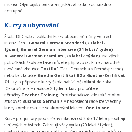
muzea, Olympijský park a anglická zahrada jsou snadno
dostupné.
Kurzy a ubytování
Škola DID nabízí základní kurzy obecné němčiny ve třech
intenzitách -
General German Standard (20 lekcí /
týden), General German Intensive (24 lekcí / týden)
a General German Premium (28 lekcí / týden)
. Na všech
pobočkách školy se také můžete připravovat k mezinárodně
uznávané zkoušce
TestDaF
(Test Deutsch als Fremdsprache)
nebo ke zkoušce
Goethe-Zertifikat B2 a Goethe-Zertifikat
C1
- tyto přípravné kurzy škola nabízí několikrát do roka.
Celoročně je v nabídce 2-týdenní kurz pro učitele
němčiny
Teacher Training
. Profeisonálové zde také mohou
studovat
Business German
a v neposlední řadě lze všechny
kurzy kombinovat se soukromými lekcemi
One to one
.
Kurzy pro juniory jsou určeny mládeži od 8 do 17 let a probíhají
v různých městech. Zahrnují vždy výuku (20 lekcí / týden),
ubytování s plnou penzí a aktivity včetně místních poplatků za