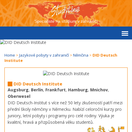
Specialisté na studium v zahraničí
Home
>
Jazykové pobyty v zahraničí
>
Němčina
>
DID Deutsch
Institute
DID Deutsch Institute
Augsburg
,
Berlín
,
Frankfurt
,
Hamburg
,
Mnichov
,
Oberwesel
DID Deutsch-Institut s více než 50 lety zkušeností patří mezi
přední školy němčiny v Německu. Nabízí celoroční kurzy pro
juniory, letní pobyty i programy pro celé rodiny. Výuka je
kvalitní, hravá a přizpůsobená věku studentů.