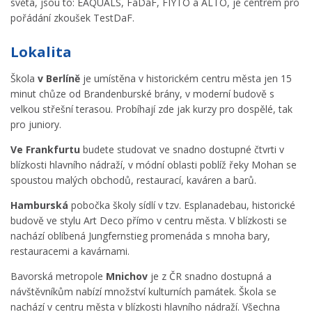
světa, jsou to: EAQUALS, FaDaF, FIYTO a ALTO, je centrem pro
pořádání zkoušek TestDaF.
Lokalita
Škola
v Berlíně
je umístěna v historickém centru města jen 15
minut chůze od Brandenburské brány, v moderní budově s
velkou střešní terasou. Probíhají zde jak kurzy pro dospělé, tak
pro juniory.
Ve Frankfurtu
budete studovat ve snadno dostupné čtvrti v
blízkosti hlavního nádraží, v módní oblasti poblíž řeky Mohan se
spoustou malých obchodů, restaurací, kaváren a barů.
Hamburská
pobočka školy sídlí v tzv. Esplanadebau, historické
budově ve stylu Art Deco přímo v centru města. V blízkosti se
nachází oblíbená Jungfernstieg promenáda s mnoha bary,
restauracemi a kavárnami.
Bavorská metropole
Mnichov
je z ČR snadno dostupná a
návštěvníkům nabízí množství kulturních památek. Škola se
nachází v centru města v blízkosti hlavního nádraží. Všechna