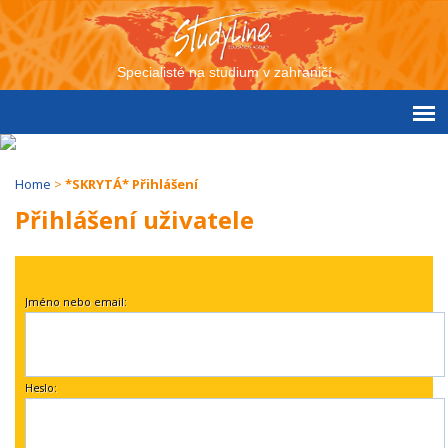
Specialisté na studium v zahraničí
Home
>
*SKRYTÁ* Přihlášení
Přihlášení uživatele
Jméno nebo email:
Heslo: