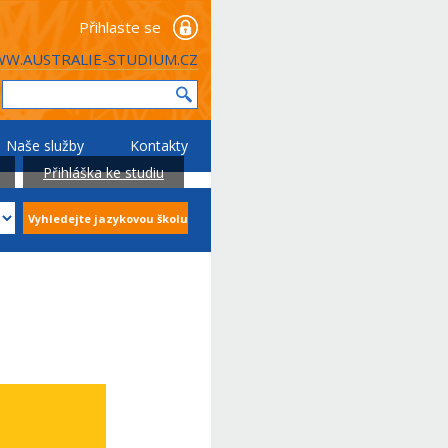
Přihlaste se
W.AUSTRALIE-STUDIUM.CZ
Naše služby
Kontakty
Přihláška ke studiu