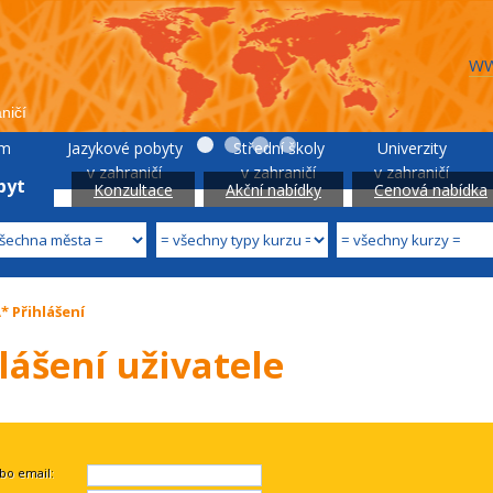
WW
ničí
um
Jazykové pobyty
Střední školy
Univerzity
lii
v zahraničí
v zahraničí
v zahraničí
byt
Konzultace
Akční nabídky
Cenová nabídka
 Přihlášení
lášení uživatele
bo email: