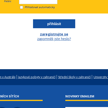
Heslo:
Přihlašovat automaticky
zaregistrujte se
zapomněli jste heslo?
 v Austrálii
Jazykové pobyty v zahraničí
Střední školy v zahraničí
Univerzity 
NÍCH SÍTÍCH
NOVINKY EMAILEM