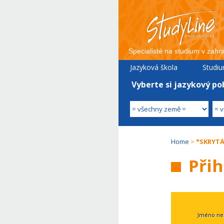
Specialisté na studium v zahra
Jazyková škola
Studi
STUDYLINE
v Austrá
Vyberte si jazykový po
Home
>
*SKRYTÁ*
Přih
Jméno ne