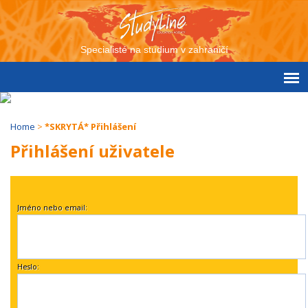
Specialisté na studium v zahraničí
Home
>
*SKRYTÁ* Přihlášení
Přihlášení uživatele
Jméno nebo email:
Heslo: