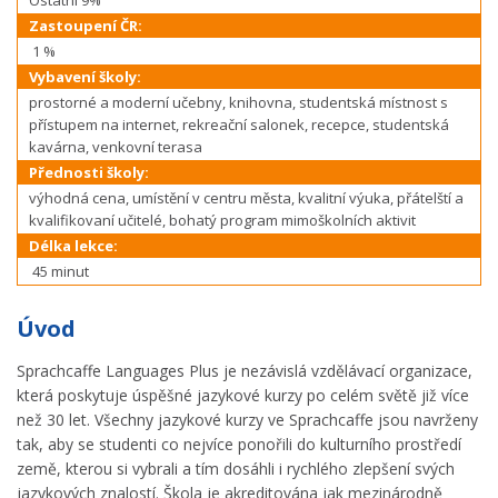
Ostatní 9%
Zastoupení ČR:
1 %
Vybavení školy:
prostorné a moderní učebny, knihovna, studentská místnost s
přístupem na internet, rekreační salonek, recepce, studentská
kavárna, venkovní terasa
Přednosti školy:
výhodná cena, umístění v centru města, kvalitní výuka, přátelští a
kvalifikovaní učitelé, bohatý program mimoškolních aktivit
Délka lekce:
45 minut
Úvod
Sprachcaffe Languages Plus je nezávislá vzdělávací organizace,
která poskytuje úspěšné jazykové kurzy po celém světě již více
než 30 let. Všechny jazykové kurzy ve Sprachcaffe jsou navrženy
tak, aby se studenti co nejvíce ponořili do kulturního prostředí
země, kterou si vybrali a tím dosáhli i rychlého zlepšení svých
jazykových znalostí. Škola je akreditována jak mezinárodně