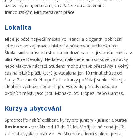
uznávanými agenturami, tak Pařížskou akademií a
francouzským Ministerstvem práce.
Lokalita
Nice
je páté největší město ve Francii a elegantní pobřežní
letovisko se zajímavou historií a působivou architekturou.
Škola sídlí v krásné historické budově na okraji starého města v
ulici Pierre Dévoluy. Nedaleko naleznete autobusové zastávky
nebo vlakové nádraží. Studenti mohou trávit přestávky a volný
čas na blízké pláži, která je vzdálena jen 10 minut chůze od
školy. Za slunečného počasí se kurzy pořádají venku. Nice je
ideálním výchozím bodem pro výlety do přírody nebo do
okolních měst, jako jsou Monako, St. Tropez nebo Cannes.
Kurzy a ubytování
Sprachcaffe nabízí oblíbené kurzy pro juniory -
Junior Course
Residence
- ve věku od 13 do 21 let. V přijatelné ceně je již
zahrnuta výuka, ubytování ve školní rezidenci s plnou penzí,