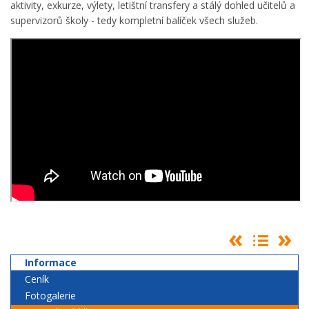
aktivity, exkurze, výlety, letištní transfery a stálý dohled učitelů a
supervizorů školy - tedy kompletní balíček všech služeb.
Informace
Ceník
Fotogalerie