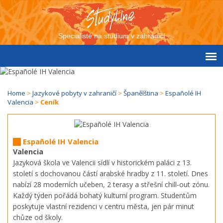
Specialisté na studium v zahraničí
Home
>
Jazykové pobyty v zahraničí
>
Španělština
>
Españolé IH
Valencia
>
Ceník
Españolé IH Valencia
Valencia
Jazyková škola ve Valencii sídlí v historickém paláci z 13.
století s dochovanou částí arabské hradby z 11. století. Dnes
nabízí 28 moderních učeben, 2 terasy a střešní chill-out zónu.
Každý týden pořádá bohatý kulturní program. Studentům
poskytuje vlastní rezidenci v centru města, jen pár minut
chůze od školy.