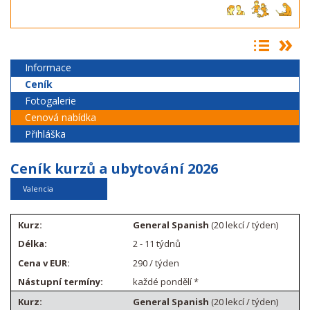
Informace
Ceník
Fotogalerie
Cenová nabídka
Přihláška
Ceník kurzů a ubytování 2026
Valencia
General Spanish
(20 lekcí / týden)
2 - 11 týdnů
290 / týden
každé pondělí *
General Spanish
(20 lekcí / týden)