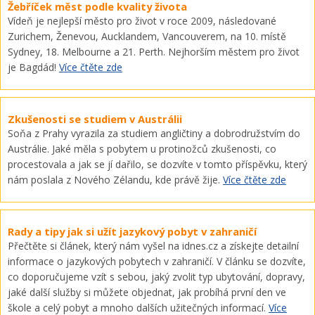
Žebříček měst podle kvality života
Vídeň je nejlepší město pro život v roce 2009, následované
Zurichem, Ženevou, Aucklandem, Vancouverem, na 10. místě
Sydney, 18. Melbourne a 21. Perth. Nejhorším městem pro život
je Bagdád!
Více čtěte zde
Zkušenosti se studiem v Austrálii
Soňa z Prahy vyrazila za studiem angličtiny a dobrodružstvím do
Austrálie. Jaké měla s pobytem u protinožců zkušenosti, co
procestovala a jak se jí dařilo, se dozvíte v tomto příspěvku, který
nám poslala z Nového Zélandu, kde právě žije.
Více čtěte zde
Rady a tipy jak si užít jazykový pobyt v zahraničí
Přečtěte si článek, který nám vyšel na idnes.cz a získejte detailní
informace o jazykových pobytech v zahraničí. V článku se dozvíte,
co doporučujeme vzít s sebou, jaký zvolit typ ubytování, dopravy,
jaké další služby si můžete objednat, jak probíhá první den ve
škole a celý pobyt a mnoho dalších užitečných informací.
Více