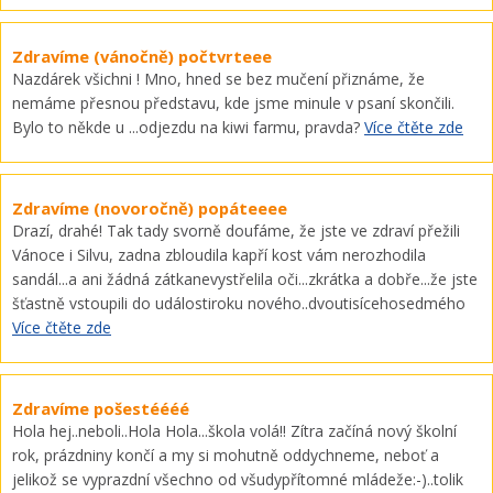
Zdravíme (vánočně) počtvrteee
Nazdárek všichni ! Mno, hned se bez mučení přiznáme, že
nemáme přesnou představu, kde jsme minule v psaní skončili.
Bylo to někde u ...odjezdu na kiwi farmu, pravda?
Více čtěte zde
Zdravíme (novoročně) popáteeee
Drazí, drahé! Tak tady svorně doufáme, že jste ve zdraví přežili
Vánoce i Silvu, zadna zbloudila kapří kost vám nerozhodila
sandál...a ani žádná zátkanevystřelila oči...zkrátka a dobře...že jste
šťastně vstoupili do událostiroku nového..dvoutisícehosedmého
Více čtěte zde
Zdravíme pošestéééé
Hola hej..neboli..Hola Hola...škola volá!! Zítra začíná nový školní
rok, prázdniny končí a my si mohutně oddychneme, neboť a
jelikož se vyprazdní všechno od všudypřítomné mládeže:-)..tolik