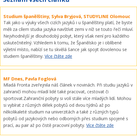
Studium španělštiny, Sylva Bryjová, STUDYLINE Olomouc
Tak jako u výuky všech cizích jazyků i u španělštiny platí, že byste
měli za cílem studia jazyka navštívit zemi v níž se touto řečí mluví.
Nejvhodnější je dlouhodobý pobyt, který však není pro každého
uskutečnitelný. Vzhledem k tomu, že Španělsko je i oblíbené
výletní místo, nabízí se tu skvělá šance jak spojit dovolenou se
studiem španělštiny.
Více čtěte zde
MF Dnes, Pavla Foglová
Mladá Fronta zveřejnila náš článek v novinách. Při studiu jazyků v
zahraničí mohou mladí lidé také pracovat, cestovat či
sportovat.Zahraniční pobyty si volí stále více mladých lidí. Mohou
si vybírat z různých délek pobytů od dvou týdnů až po
několikaleté studium na univerzitách a také z různých typů
pobytů od jazykových nebo odborných přes studium spojené s
prací, au pair až po čistě pracovní pobyty.
Více čtěte zde