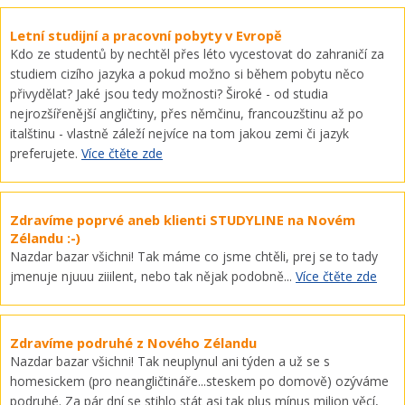
Letní studijní a pracovní pobyty v Evropě
Kdo ze studentů by nechtěl přes léto vycestovat do zahraničí za
studiem cizího jazyka a pokud možno si během pobytu něco
přivydělat? Jaké jsou tedy možnosti? Široké - od studia
nejrozšířenější angličtiny, přes němčinu, francouzštinu až po
italštinu - vlastně záleží nejvíce na tom jakou zemi či jazyk
preferujete.
Více čtěte zde
Zdravíme poprvé aneb klienti STUDYLINE na Novém
Zélandu :-)
Nazdar bazar všichni! Tak máme co jsme chtěli, prej se to tady
jmenuje njuuu ziiilent, nebo tak nějak podobně...
Více čtěte zde
Zdravíme podruhé z Nového Zélandu
Nazdar bazar všichni! Tak neuplynul ani týden a už se s
homesickem (pro neangličtináře...steskem po domově) ozýváme
podruhé. Za pár dní se stihlo stát asi tak plus mínus milion věcí,