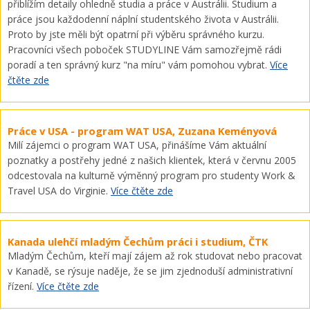
přiblížím detaily ohledně studia a práce v Austrálii. Studium a
práce jsou každodenní náplní studentského života v Austrálii.
Proto by jste měli být opatrní při výběru správného kurzu.
Pracovníci všech poboček STUDYLINE Vám samozřejmě rádi
poradí a ten správný kurz "na míru" vám pomohou vybrat.
Více
čtěte zde
Práce v USA - program WAT USA, Zuzana Keményová
Milí zájemci o program WAT USA, přinášíme Vám aktuální
poznatky a postřehy jedné z našich klientek, která v červnu 2005
odcestovala na kulturně výměnný program pro studenty Work &
Travel USA do Virginie.
Více čtěte zde
Kanada ulehčí mladým Čechům práci i studium, ČTK
Mladým Čechům, kteří mají zájem až rok studovat nebo pracovat
v Kanadě, se rýsuje naděje, že se jim zjednoduší administrativní
řízení.
Více čtěte zde