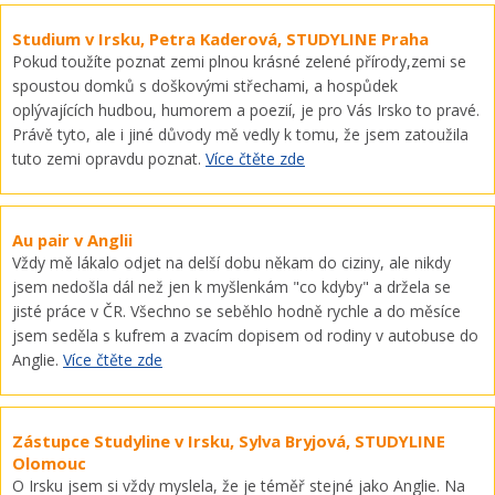
Studium v Irsku, Petra Kaderová, STUDYLINE Praha
Pokud toužíte poznat zemi plnou krásné zelené přírody,zemi se
spoustou domků s doškovými střechami, a hospůdek
oplývajících hudbou, humorem a poezií, je pro Vás Irsko to pravé.
Právě tyto, ale i jiné důvody mě vedly k tomu, že jsem zatoužila
tuto zemi opravdu poznat.
Více čtěte zde
Au pair v Anglii
Vždy mě lákalo odjet na delší dobu někam do ciziny, ale nikdy
jsem nedošla dál než jen k myšlenkám "co kdyby" a držela se
jisté práce v ČR. Všechno se seběhlo hodně rychle a do měsíce
jsem seděla s kufrem a zvacím dopisem od rodiny v autobuse do
Anglie.
Více čtěte zde
Zástupce Studyline v Irsku, Sylva Bryjová, STUDYLINE
Olomouc
O Irsku jsem si vždy myslela, že je téměř stejné jako Anglie. Na