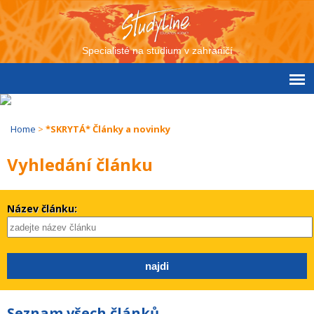
Specialisté na studium v zahraničí
Home
>
*SKRYTÁ* Články a novinky
Vyhledání článku
Název článku:
Seznam všech článků