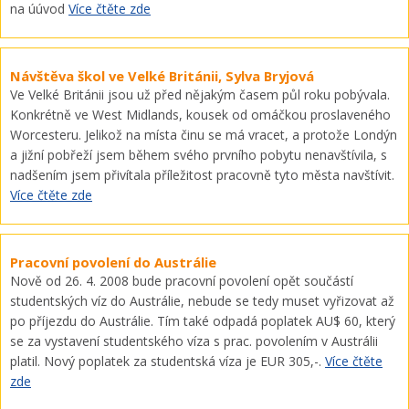
na úúvod
Více čtěte zde
Návštěva škol ve Velké Británii, Sylva Bryjová
Ve Velké Británii jsou už před nějakým časem půl roku pobývala.
Konkrétně ve West Midlands, kousek od omáčkou proslaveného
Worcesteru. Jelikož na místa činu se má vracet, a protože Londýn
a jižní pobřeží jsem během svého prvního pobytu nenavštívila, s
nadšením jsem přivítala příležitost pracovně tyto města navštívit.
Více čtěte zde
Pracovní povolení do Austrálie
Nově od 26. 4. 2008 bude pracovní povolení opět součástí
studentských víz do Austrálie, nebude se tedy muset vyřizovat až
po příjezdu do Austrálie. Tím také odpadá poplatek AU$ 60, který
se za vystavení studentského víza s prac. povolením v Austrálii
platil. Nový poplatek za studentská víza je EUR 305,-.
Více čtěte
zde