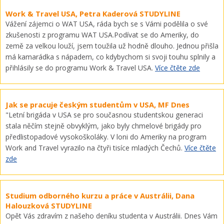
Work & Travel USA, Petra Kaderová STUDYLINE
Vážení zájemci o WAT USA, ráda bych se s Vámi podělila o své
zkušenosti z programu WAT USA.Podívat se do Ameriky, do
země za velkou louží, jsem toužila už hodně dlouho. Jednou přišla
má kamarádka s nápadem, co kdybychom si svoji touhu splnily a
přihlásily se do programu Work & Travel USA.
Více čtěte zde
Jak se pracuje českým studentům v USA, MF Dnes
"Letní brigáda v USA se pro současnou studentskou generaci
stala něčím stejně obvyklým, jako byly chmelové brigády pro
předlistopadové vysokoškoláky. V loni do Ameriky na program
Work and Travel vyrazilo na čtyři tisíce mladých Čechů.
Více čtěte
zde
Studium odborného kurzu a práce v Austrálii, Dana
Halouzková STUDYLINE
Opět Vás zdravím z našeho deníku studenta v Austrálii. Dnes Vám