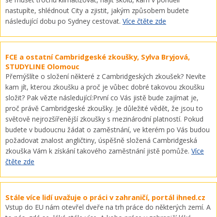
nastupíte, shlédnout City a zjistit, jakým způsobem budete
následující dobu po Sydney cestovat.
Více čtěte zde
FCE a ostatní Cambridgeské zkoušky, Sylva Bryjová,
STUDYLINE Olomouc
Přemýšlíte o složení některé z Cambridgeských zkoušek? Nevíte
kam jít, kterou zkoušku a proč je vůbec dobré takovou zkoušku
složit? Pak vězte následující:První co Vás jistě bude zajímat je,
proč právě Cambridgeské zkoušky. Je důležité vědět, že jsou to
světově nejrozšířenější zkoušky s mezinárodní platností. Pokud
budete v budoucnu žádat o zaměstnání, ve kterém po Vás budou
požadovat znalost angličtiny, úspěšně složená Cambridgeská
zkouška Vám k získání takového zaměstnání jistě pomůže.
Více
čtěte zde
Stále více lidí uvažuje o práci v zahraničí, portál ihned.cz
Vstup do EU nám otevřel dveře na trh práce do některých zemí. A