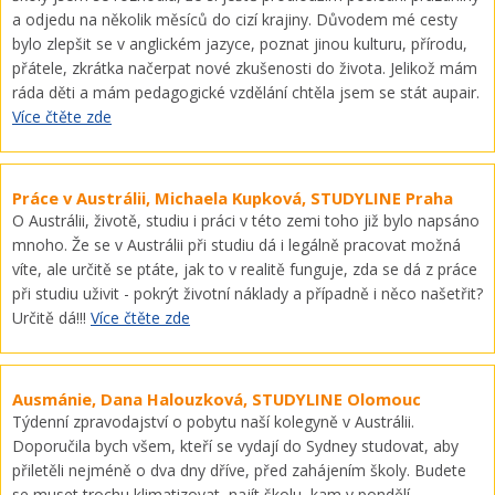
a odjedu na několik měsíců do cizí krajiny. Důvodem mé cesty
bylo zlepšit se v anglickém jazyce, poznat jinou kulturu, přírodu,
přátele, zkrátka načerpat nové zkušenosti do života. Jelikož mám
ráda děti a mám pedagogické vzdělání chtěla jsem se stát aupair.
Více čtěte zde
Práce v Austrálii, Michaela Kupková, STUDYLINE Praha
O Austrálii, životě, studiu i práci v této zemi toho již bylo napsáno
mnoho. Že se v Austrálii při studiu dá i legálně pracovat možná
víte, ale určitě se ptáte, jak to v realitě funguje, zda se dá z práce
při studiu uživit - pokrýt životní náklady a případně i něco našetřit?
Určitě dá!!!
Více čtěte zde
Ausmánie, Dana Halouzková, STUDYLINE Olomouc
Týdenní zpravodajství o pobytu naší kolegyně v Austrálii.
Doporučila bych všem, kteří se vydají do Sydney studovat, aby
přiletěli nejméně o dva dny dříve, před zahájením školy. Budete
se muset trochu klimatizovat, najít školu, kam v pondělí