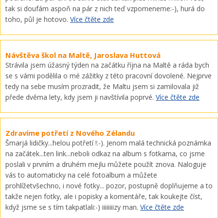
tak si doufám aspoň na pár z nich teď vzpomeneme:-), hurá do
toho, půl je hotovo.
Více čtěte zde
Návštěva škol na Maltě, Jaroslava Huttová
Strávila jsem úžasný týden na začátku října na Maltě a ráda bych
se s vámi podělila o mé zážitky z této pracovní dovolené. Nejprve
tedy na sebe musím prozradit, že Maltu jsem si zamilovala již
přede dvěma lety, kdy jsem ji navštívila poprvé.
Více čtěte zde
Zdravíme potřetí z Nového Zélandu
Šmarjá lidičky...helou potřetí !:-). Jenom malá technická poznámka
na začátek...ten link...neboli odkaz na album s fotkama, co jsme
poslali v prvním a druhém mejlu můžete použít znova. Naloguje
vás to automaticky na celé fotoalbum a můžete
prohlížetvšechno, i nové fotky... pozor, postupně doplňujeme a to
takže nejen fotky, ale i popisky a komentáře, tak koukejte číst,
když jsme se s tím takpatlali:-) iiiiiiiizy man.
Více čtěte zde