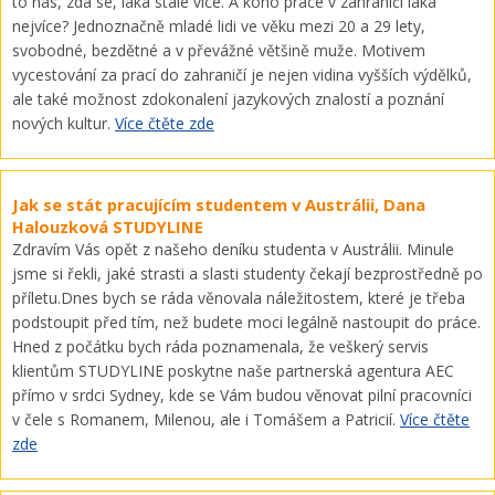
to nás, zdá se, láká stále více. A koho práce v zahraničí láká
nejvíce? Jednoznačně mladé lidi ve věku mezi 20 a 29 lety,
svobodné, bezdětné a v převážné většině muže. Motivem
vycestování za prací do zahraničí je nejen vidina vyšších výdělků,
ale také možnost zdokonalení jazykových znalostí a poznání
nových kultur.
Více čtěte zde
Jak se stát pracujícím studentem v Austrálii, Dana
Halouzková STUDYLINE
Zdravím Vás opět z našeho deníku studenta v Austrálii. Minule
jsme si řekli, jaké strasti a slasti studenty čekají bezprostředně po
příletu.Dnes bych se ráda věnovala náležitostem, které je třeba
podstoupit před tím, než budete moci legálně nastoupit do práce.
Hned z počátku bych ráda poznamenala, že veškerý servis
klientům STUDYLINE poskytne naše partnerská agentura AEC
přímo v srdci Sydney, kde se Vám budou věnovat pilní pracovníci
v čele s Romanem, Milenou, ale i Tomášem a Patricií.
Více čtěte
zde