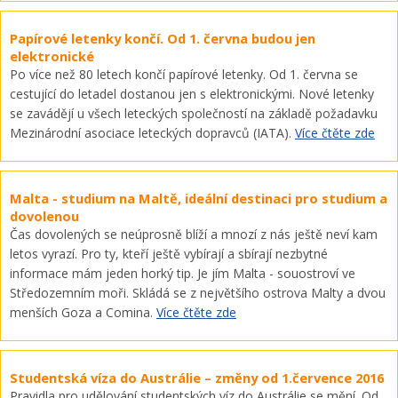
Papírové letenky končí. Od 1. června budou jen
elektronické
Po více než 80 letech končí papírové letenky. Od 1. června se
cestující do letadel dostanou jen s elektronickými. Nové letenky
se zavádějí u všech leteckých společností na základě požadavku
Mezinárodní asociace leteckých dopravců (IATA).
Více čtěte zde
Malta - studium na Maltě, ideální destinaci pro studium a
dovolenou
Čas dovolených se neúprosně blíží a mnozí z nás ještě neví kam
letos vyrazí. Pro ty, kteří ještě vybírají a sbírají nezbytné
informace mám jeden horký tip. Je jím Malta - souostroví ve
Středozemním moři. Skládá se z největšího ostrova Malty a dvou
menších Goza a Comina.
Více čtěte zde
Studentská víza do Austrálie – změny od 1.července 2016
Pravidla pro udělování studentských víz do Austrálie se mění. Od