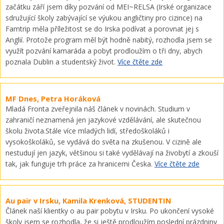
začátku září jsem díky pozvání od MEI~RELSA (Irské organizace
sdružující školy zabývající se výukou angličtiny pro cizince) na
Famtrip měla příležitost se do Irska podívat a porovnat jej s
Anglií. Protože program měl být hodně nabitý, rozhodla jsem se
využít pozvání kamaráda a pobyt prodloužím o tři dny, abych
poznala Dublin a studentský život.
Více čtěte zde
MF Dnes, Petra Horáková
Mladá Fronta zveřejnila náš článek v novinách. Studium v
zahraničí neznamená jen jazykové vzdělávání, ale skutečnou
školu života.Stále více mladých lidí, středoškoláků i
vysokoškoláků, se vydává do světa na zkušenou. V cizině ale
nestudují jen jazyk, většinou si také vydělávají na živobytí a zkouší
tak, jak funguje trh práce za hranicemi Česka.
Více čtěte zde
Au pair v Irsku, Kamila Krenková, STUDENTIN
Článek naší klientky o au pair pobytu v Irsku. Po ukončení vysoké
školy jsem se rozhodla, že si ještě prodloužím poslední prázdniny